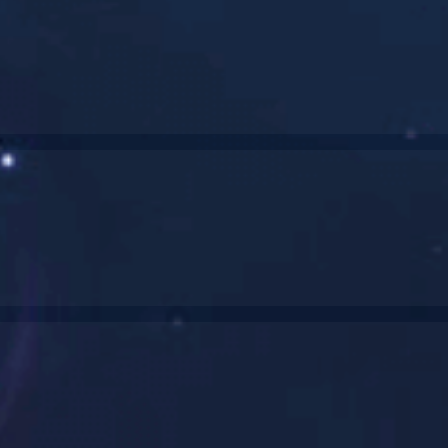
首页
>>
水泵产品
- 化工泵 - IS型单级单吸化工泵
IS
产品
IS型单
于工业、
环、远距