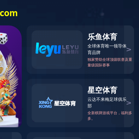
SiteMap
EN
服务支持
品牌加盟
韦德网站
（中国）