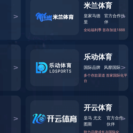
型单级单吸化工泵
概述
级单吸化工泵，为韦德官方网站自主研发生产。本系列产品适用
城市给水、高层建筑供水、消防管道增压、冷暖空调冷热水循
离输水、生产工艺循环增压输送，并适用于各种给排水设备、