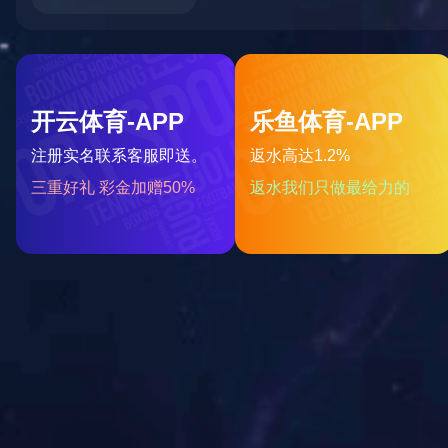
离心泵
排污泵
自吸泵
ZXL型自吸泵
ZW型自吸泵
ZCQ型磁力自吸泵
ZBF型自吸塑料磁力自吸泵
JMZ型移动式自吸酒泵
FPZ型耐腐蚀自吸泵
CYZ型自吸泵
WFB型无密封自控自吸泵
ZX型不锈钢卧式自吸泵
磁力泵
隔膜泵
产品详