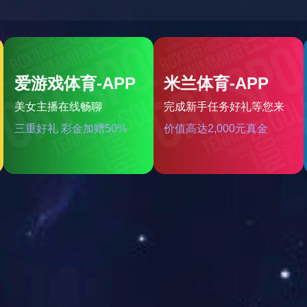
设备的配
等特点，
工作
流量范围:2~
扬程:5~13
泵系统最高
介质温度:-1
PDF下载
情